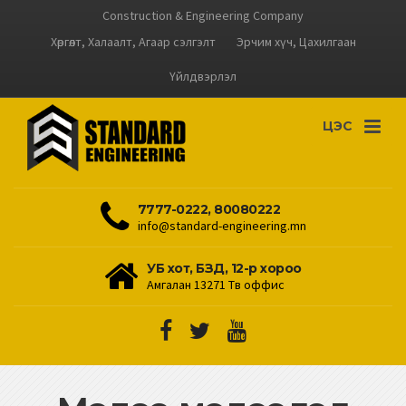
Construction & Engineering Company
Хөргөлт, Халаалт, Агаар сэлгэлт
Эрчим хүч, Цахилгаан
Үйлдвэрлэл
ЦЭС
7777-0222, 80080222
info@standard-engineering.mn
УБ хот, БЗД, 12-р хороо
Амгалан 13271 Төв оффис