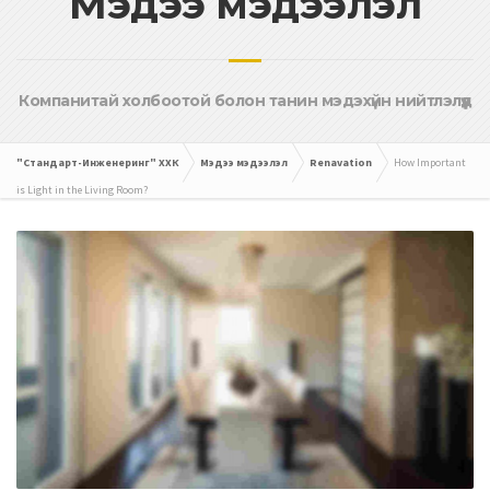
Мэдээ мэдээлэл
Компанитай холбоотой болон танин мэдэхүйн нийтлэлүүд
"Стандарт-Инженеринг" ХХК
Мэдээ мэдээлэл
Renavation
How Important
is Light in the Living Room?