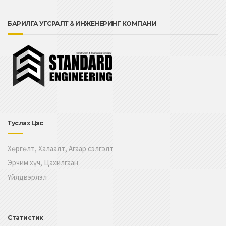
БАРИЛГА УГСРАЛТ & ИНЖЕНЕРИНГ КОМПАНИ
Туслах Цэс
Хөргөлт, Халаалт, Агаар сэлгэлт
Эрчим хүч, Цахилгаан
Үйлдвэрлэл
Статистик