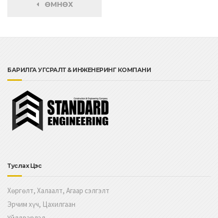
ӨМНӨХ
БАРИЛГА УГСРАЛТ & ИНЖЕНЕРИНГ КОМПАНИ
Туслах Цэс
Хөргөлт, Халаалт, Агаар сэлгэлт
Эрчим хүч, Цахилгаан
Үйлдвэрлэл