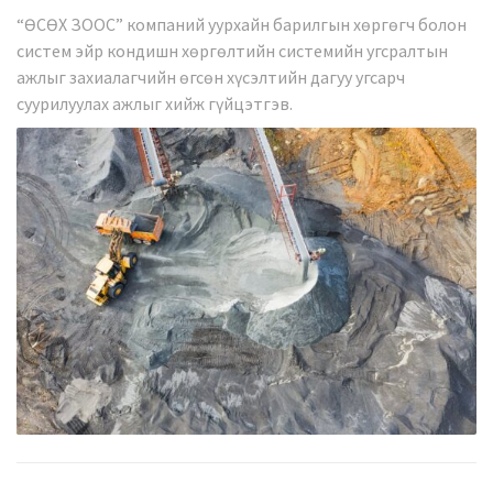
“ӨСӨХ ЗООС” компаний уурхайн барилгын хөргөгч болон
систем эйр кондишн хөргөлтийн системийн угсралтын
ажлыг захиалагчийн өгсөн хүсэлтийн дагуу угсарч
суурилуулах ажлыг хийж гүйцэтгэв.