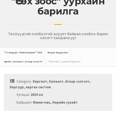
“Өсөх зоос” уурхайн
барилга
Төслүүдтэй холбоотой асуулт байвал холбоо барих
хэсэгт хандана уу!
"Стандарт-Инженеринг" ХХК
Мэдээ мэдээлэл
Хөргөлт, Халаалт, Агаар сэлгэлт
“Өсөх зоос” уурхайн барилга
Category:
Хөргөлт, Халаалт, Агаар сэлгэлт,
Хөргүүр, хөргөх систем
Хугацаа:
2019 он
Байршил:
Өмнөговь, Нарийн сухайт