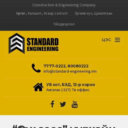
Construction & Engineering Company
Хөргөлт, Халаалт, Агаар сэлгэлт
Эрчим хүч, Цахилгаан
Үйлдвэрлэл
ЦЭС
7777-0222, 80080222
info@standard-engineering.mn
УБ хот, БЗД, 12-р хороо
Амгалан 13271 Төв оффис