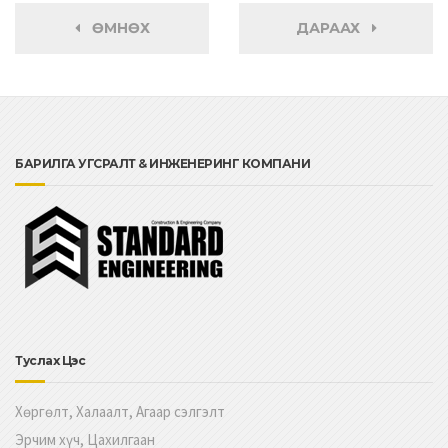
ӨМНӨХ
ДАРААХ
БАРИЛГА УГСРАЛТ & ИНЖЕНЕРИНГ КОМПАНИ
Туслах Цэс
Хөргөлт, Халаалт, Агаар сэлгэлт
Эрчим хүч, Цахилгаан