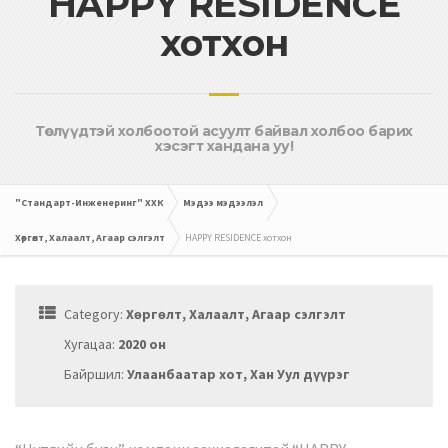
HAPPY RESIDENCE
хотхон
Төслүүдтэй холбоотой асуулт байвал холбоо барих
хэсэгт хандана уу!
"Стандарт-Инженеринг" ХХК
Мэдээ мэдээлэл
Хөргөлт, Халаалт, Агаар сэлгэлт
HAPPY RESIDENCE хотхон
Category:
Хөргөлт, Халаалт, Агаар сэлгэлт
Хугацаа:
2020 он
Байршил:
Улаанбаатар хот, Хан Уул дүүрэг