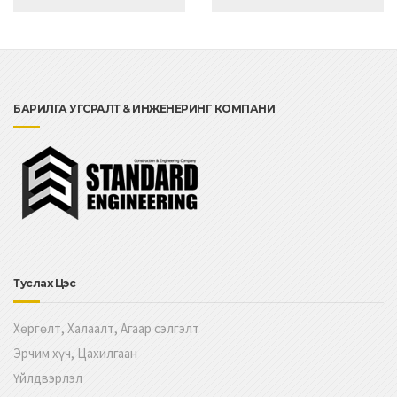
БАРИЛГА УГСРАЛТ & ИНЖЕНЕРИНГ КОМПАНИ
Туслах Цэс
Хөргөлт, Халаалт, Агаар сэлгэлт
Эрчим хүч, Цахилгаан
Үйлдвэрлэл