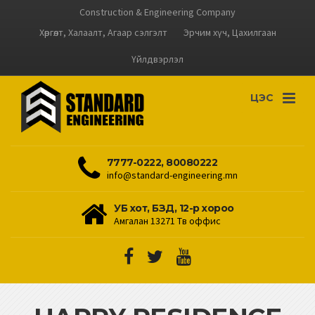
Construction & Engineering Company
Хөргөлт, Халаалт, Агаар сэлгэлт
Эрчим хүч, Цахилгаан
Үйлдвэрлэл
ЦЭС
7777-0222, 80080222
info@standard-engineering.mn
УБ хот, БЗД, 12-р хороо
Амгалан 13271 Төв оффис