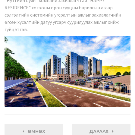
“Нутгийн буян” компани захиалагчтай “HAPPY
RESIDENCE” хотхоны орон сууцны барилгын агаар
сэлгэлтийн системийн угсралтын ажлыг захиалагчийн
өгсөн хүсэлтийн дагуу угсарч суурилуулах ажлыг хийж
гүйцэтгэв.
ӨМНӨХ
ДАРААХ