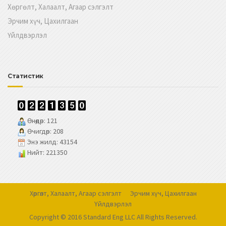
Хөргөлт, Халаалт, Агаар сэлгэлт
Эрчим хүч, Цахилгаан
Үйлдвэрлэл
Статистик
Өнөөдөр: 121
Өчигдөр: 208
Энэ жилд: 43154
Нийт: 221350
Хөргөлт, Халаалт, Агаар сэлгэлт
Эрчим хүч, Цахилгаан
Үйлдвэрлэл
Copyright © 2016 Standard Eng LLC All Rights Reserved.