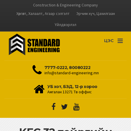
Construction & Engineering Company
Хөргөлт, Халаалт, Агаар сэлгэлт
Эрчим хүч, Цахилгаан
Үйлдвэрлэл
ЦЭС
7777-0222, 80080222
info@standard-engineering.mn
УБ хот, БЗД, 12-р хороо
Амгалан 13271 Төв оффис