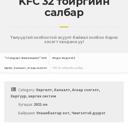
KFC 32 тойргийн
салбар
Төслүүдтэй холбоотой асуулт байвал холбоо барих
хэсэгт хандана уу!
"Стандарт-Инженеринг" ХХК
Мэдээ мэдээлэл
Хөргөлт, Халаалт, Агаар сэлгэлт
KFC 32 тойргийн салбар
Category:
Хөргөлт, Халаалт, Агаар сэлгэлт,
Хөргүүр, хөргөх систем
Хугацаа:
2021 он
Байршил:
Улаанбаатар хот, Чингэлтэй дүүрэг