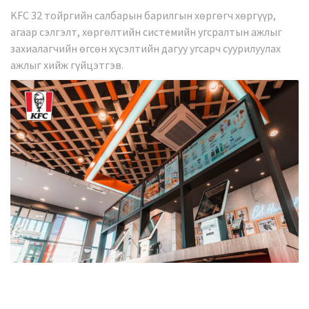
KFC 32 тойргийн салбарын барилгын хөргөгч хөргүүр,
агаар сэлгэлт, хөргөлтийн системийн угсралтын ажлыг
захиалагчийн өгсөн хүсэлтийн дагуу угсарч суурилуулах
ажлыг хийж гүйцэтгэв.