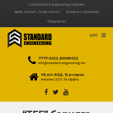
Construction & Engineering Company
Хөргөлт, Халаалт, Агаар сэлгэлт
Эрчим хүч, Цахилгаан
Үйлдвэрлэл
ЦЭС
7777-0222, 80080222
info@standard-engineering.mn
УБ хот, БЗД, 12-р хороо
Амгалан 13271 Төв оффис