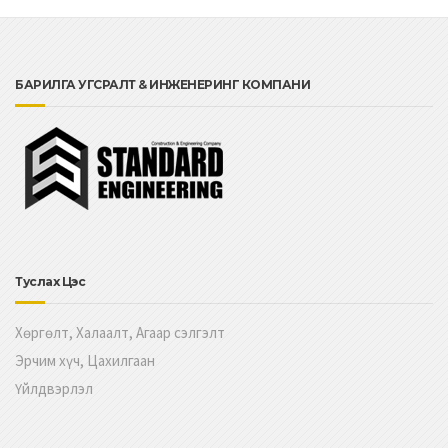
БАРИЛГА УГСРАЛТ & ИНЖЕНЕРИНГ КОМПАНИ
Туслах Цэс
Хөргөлт, Халаалт, Агаар сэлгэлт
Эрчим хүч, Цахилгаан
Үйлдвэрлэл