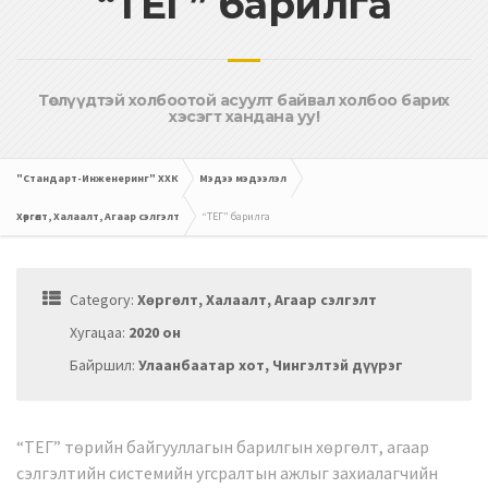
“ТЕГ” барилга
Төслүүдтэй холбоотой асуулт байвал холбоо барих
хэсэгт хандана уу!
"Стандарт-Инженеринг" ХХК
Мэдээ мэдээлэл
Хөргөлт, Халаалт, Агаар сэлгэлт
“ТЕГ” барилга
Category:
Хөргөлт, Халаалт, Агаар сэлгэлт
Хугацаа:
2020 он
Байршил:
Улаанбаатар хот, Чингэлтэй дүүрэг
“ТЕГ” төрийн байгууллагын барилгын хөргөлт, агаар
сэлгэлтийн системийн угсралтын ажлыг захиалагчийн