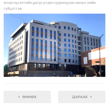
өгсөн хүсэлтийн дагуу угсарч суурилуулах ажлыг хийж
гүйцэтгэв.
ӨМНӨХ
ДАРААХ